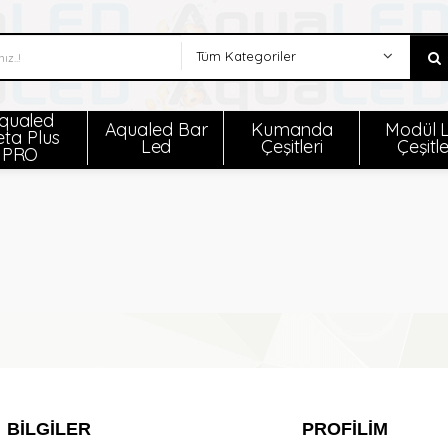
qualed
Aqualed Bar
Kumanda
Modül 
ta Plus
Led
Çeşitleri
Çeşitle
PRO
BILGILER
PROFILIM