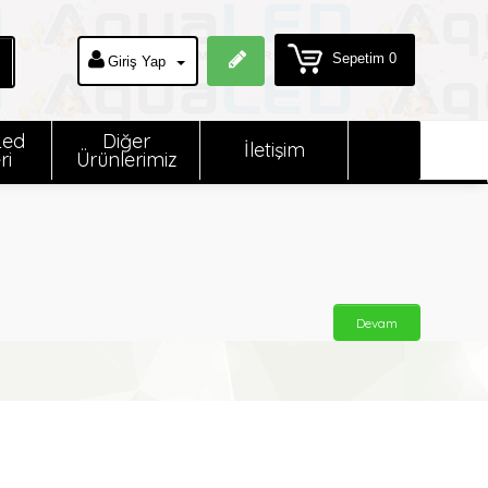
Sepetim 0
Giriş Yap
Led
Diğer
İletişim
ri
Ürünlerimiz
Devam