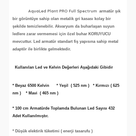
AquaLed Plant PRO Full Spectrum
armatür şık
bir görüntüye sahip olan metalik gri kasası kolay bir
şekilde temizlenebilir. Akvaryum da buharlaşan suyun
ledlere zarar vermemesi için özel buhar KORUYUCU
mevcuttur. Led armatür standart fiş yapısına sahip metal
adaptör ile birlikte gelmektedir.
Kullanılan Led ve Kelvin Değerleri Aşağıdaki Gibidir
* Beyaz 6500 Kelvin
* Yeşil ( 525 nm ) * Kırmızı ( 625
nm ) * Mavi ( 465 nm )
* 100 cm Armatürde Toplamda Bulunan Led Sayısı 432
Adet Kullanılmıştır.
* Düşük elektirik tüketimi ( enerji tasarufu )