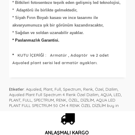
* Bitkileri fotosenteze teşvik eden gelişmiş led teknolojisi,
* Adaptörü ile birlikte gelmektedir,
* Siyah Fırın Boyalı kasası ve ince tasarımı ile
akvaryumunuza şık bir görünüm kazandıracaktır,
* Sağdan ve soldan uzanabilir ayaklar.
* Paslanmazlık Garantisi.
KUTU İÇERİĞİ :
Armatür , Adaptör ve 2 adet
*
Aqualed plant serisi led armatür ayakları.
Etiketler:
Aqualed
,
Plant
,
Full
,
Spectrum
,
Renk
,
Özel
,
Dizilim
,
Aqualed Plant Full Spectrum 4 Renk Özel Dizilim
,
AQUA
,
LED
,
PLANT
,
FULL
,
SPECTRUM
,
RENK
,
ÖZEL
,
DİZİLİM
,
AQUA LED
PLANT FULL SPECTRUM 50 CM 4 RENK ÖZEL DİZİLİM buy in
ANLAŞMALI KARGO