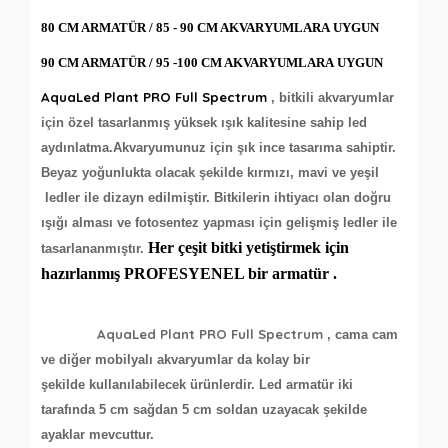
80 CM ARMATÜR / 85 - 90 CM AKVARYUMLARA
UYGUN
90 CM ARMATÜR / 95 -100 CM AKVARYUMLARA
UYGUN
AquaLed Plant PRO Full Spectrum
, bitkili akvaryumlar
için özel tasarlanmış yüksek ışık kalitesine sahip led
aydınlatma.Akvaryumunuz için şık ince tasarıma sahiptir.
Beyaz yoğunlukta olacak şekilde kırmızı, mavi ve yeşil
ledler ile dizayn edilmiştir. Bitkilerin ihtiyacı olan doğru
ışığı alması ve fotosentez yapması için gelişmiş ledler ile
Her çeşit bitki yetiştirmek için
tasarlananmıştır.
hazırlanmış PROFESYENEL bir armatür .
AquaLed Plant PRO Full Spectrum
, cama cam
ve diğer mobilyalı akvaryumlar da kolay bir
şekilde kullanılabilecek ürünlerdir. Led armatür iki
tarafında 5 cm sağdan 5 cm soldan uzayacak şekilde
ayaklar mevcuttur.