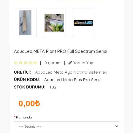
AquaLed META Plant PRO Full Spectrum Serisi
|
0 yorum
|
Yorum Yap
ÜRETICI:
AquaLed Meta Aydınlatma Sistemleri
ÜRÜN KODU:
AquaLed Meta Plus Pro Serisi
STOK DURUMU:
102
0,00₺
Kumanda