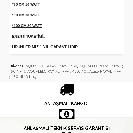
*80 CM 16 WATT
*90 CM 18 WATT
*100 CM 20 WATT
ENERJİ TÜKETİMİ..
ÜRÜNLERİMİZ 1 YIL GARANTİLİDİR.
Etiketler:
AQUALED
,
ROYAL
,
MAVİ
,
450
,
AQUALED ROYAL MAVİ (
450 NM )
,
AQUALED
,
ROYAL
,
MAVİ
,
450
,
AQUALED ROYAL MAVİ
( 450 NM ) buy in
ANLAŞMALI KARGO
ANLAŞMALI TEKNIK SERVIS GARANTISI