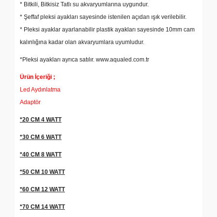
* Bitkili, Bitkisiz Tatlı su akvaryumlarına uygundur.
* Şeffaf pleksi ayakları sayesinde istenilen açıdan ışık verilebilir.
* Pleksi ayaklar ayarlanabilir plastik ayakları sayesinde 10mm cam
kalınlığına kadar olan akvaryumlara uyumludur.
*Pleksi ayakları ayrıca satılır. www.aqualed.com.tr
Ürün İçeriği ;
Led Aydınlatma
Adaptör
*20 CM 4 WATT
*30 CM 6 WATT
*40 CM 8 WATT
*50 CM 10 WATT
*60 CM 12 WATT
*70 CM 14 WATT